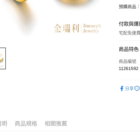
預購商品：
付款與運
宅配免運
付款方式
商品特色
信用卡一
商品編號
11261592
LINE Pay
Apple Pay
分享
街口支付
ATM付款
說明
商品規格
相關推薦
運送方式
本島