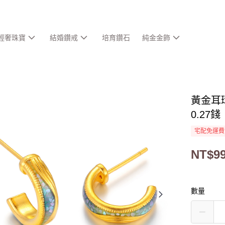
輕奢珠寶
結婚鑽戒
培育鑽石
純金金飾
黃金耳
0.27
宅配免運費
NT$99
數量