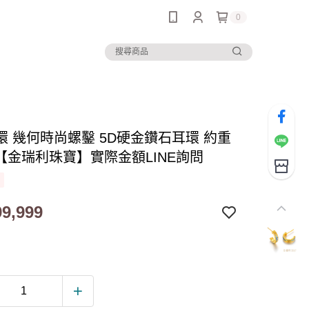
0
環 幾何時尚螺鑿 5D硬金鑽石耳環 約重
錢【金瑞利珠寶】實際金額LINE詢問
9,999