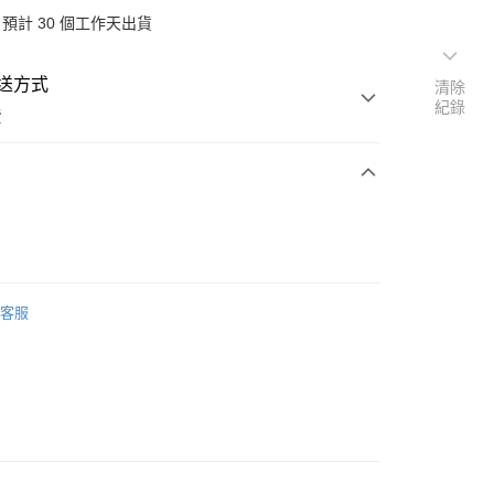
預計 30 個工作天出貨
送方式
清除
紀錄
費
次付款
客服