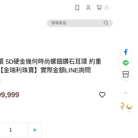
0
環 5D硬金幾何時尚螺鈿鑽石耳環 約重
錢【金瑞利珠寶】實際金額LINE詢問
9,999