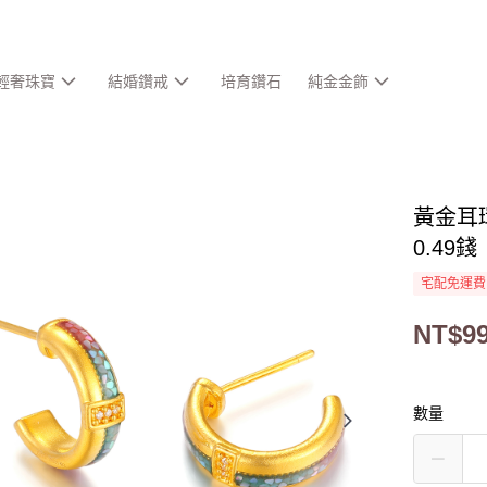
輕奢珠寶
結婚鑽戒
培育鑽石
純金金飾
黃金耳
0.49
宅配免運費
NT$99
數量