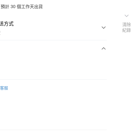
預計 30 個工作天出貨
送方式
清除
紀錄
費
次付款
客服