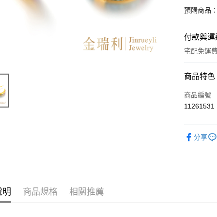
預購商品：
付款與運
宅配免運
付款方式
商品特色
信用卡一
商品編號
11261531
LINE Pay
Apple Pay
分享
街口支付
ATM付款
說明
商品規格
相關推薦
運送方式
本島