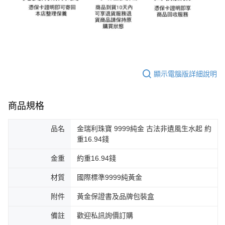
顯示電腦版詳細說明
商品規格
品名
金瑞利珠寶 9999純金 古法非遺風生水起 約
重16.94錢
金重
約重16.94錢
材質
國際標準9999純黃金
附件
黃金保證書及品牌包裝盒
備註
歡迎私訊詢價訂購