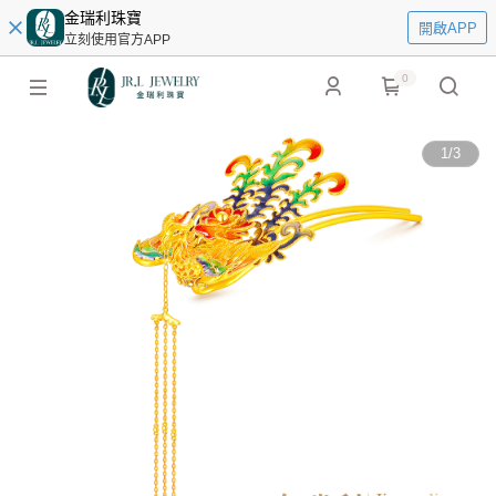
金瑞利珠寶
開啟APP
立刻使用官方APP
0
1
/
3