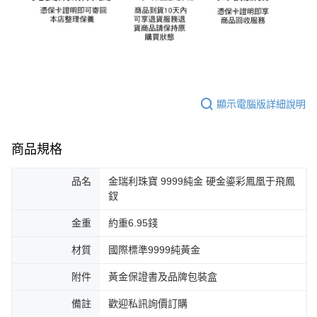
顯示電腦版詳細說明
商品規格
品名
金瑞利珠寶 9999純金 硬金鎏彩鳳凰于飛鳳
釵
金重
約重6.95錢
材質
國際標準9999純黃金
附件
黃金保證書及品牌包裝盒
備註
歡迎私訊詢價訂購