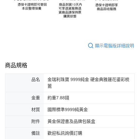
顯示電腦版詳細說明
商品規格
品名
金瑞利珠寶 9999純金 硬金典雅蓮花鎏彩梳
篦
金重
約重7.88錢
材質
國際標準9999純黃金
附件
黃金保證書及品牌包裝盒
備註
歡迎私訊詢價訂購