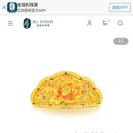
金瑞利珠寶
開啟APP
立刻使用官方APP
0
1
/
2