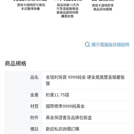
顯示電腦版詳細說明
商品規格
品名
金瑞利珠寶 9999純金 硬金鳳凰雙喜婚慶髮
簪
金重
約重11.75錢
材質
國際標準9999純黃金
附件
黃金保證書及品牌包裝盒
備註
歡迎私訊詢價訂購