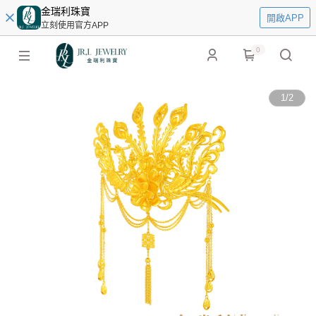
金瑞利珠寶
開啟APP
立刻使用官方APP
0
1
/
2