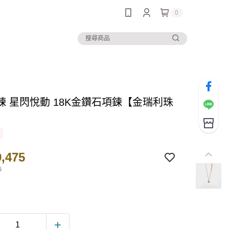
0
鍊 星閃悅動 18K金鑽石項鍊【金瑞利珠
,475
0