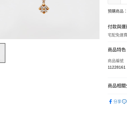
預購商品：
付款與運
宅配免運
付款方式
商品特色
信用卡一
商品編號
11228161
LINE Pay
Apple Pay
商品相關分
街口支付
輕奢珠寶
分享
ATM付款
運送方式