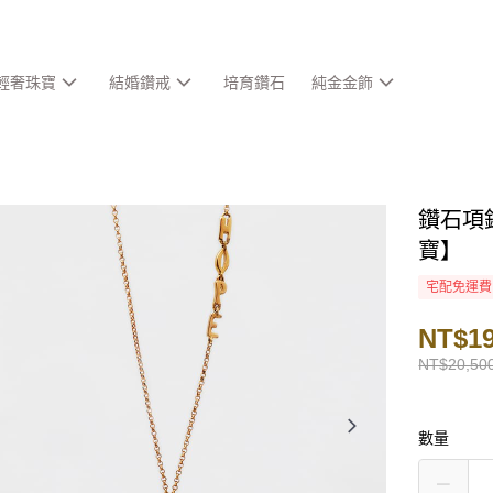
輕奢珠寶
結婚鑽戒
培育鑽石
純金金飾
鑽石項
寶】
宅配免運費
NT$19
NT$20,50
數量