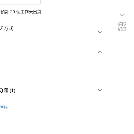
預計 20 個工作天出貨
清除
送方式
紀錄
費
次付款
類 (1)
項鍊
客服