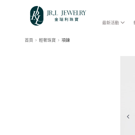
最新活動
首頁
輕奢珠寶
項鍊