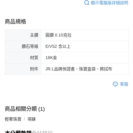
顯示電腦版詳細說明
商品規格
主鑽
圓鑽 0.10克拉
鑽石等級
E/VS2 含以上
材質
18K金
附件
JR.L品牌保證書、珠寶盒袋、擦拭布
客服
商品相關分類 (1)
輕奢珠寶
項鍊