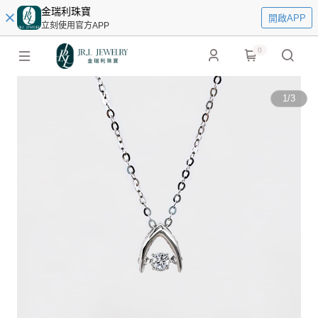
金瑞利珠寶
開啟APP
立刻使用官方APP
0
1
/
3