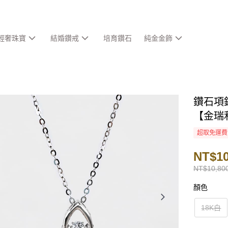
輕奢珠寶
結婚鑽戒
培育鑽石
純金金飾
鑽石項鍊
【金瑞
超取免運費
NT$10
NT$10,80
顏色
18K白