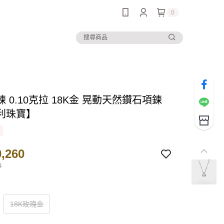
0
 0.10克拉 18K金 晃動天然鑽石項鍊
利珠寶】
,260
0
18K玫瑰金