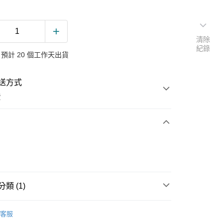
清除
紀錄
預計 20 個工作天出貨
送方式
費
次付款
付款
類 (1)
項鍊
客服