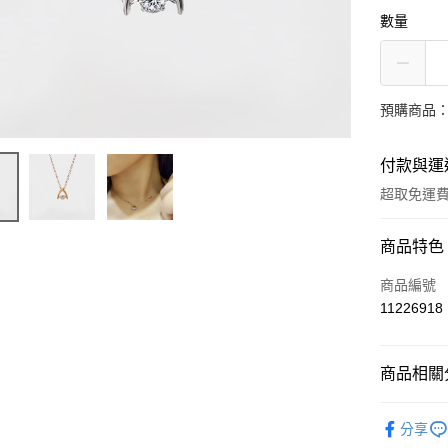
數量
預購商品：
付款與運
超取免運
付款方式
商品特色
信用卡一
商品編號
11226918
超商取貨
LINE Pay
商品相關分
Apple Pay
輕奢珠寶
分享
街口支付