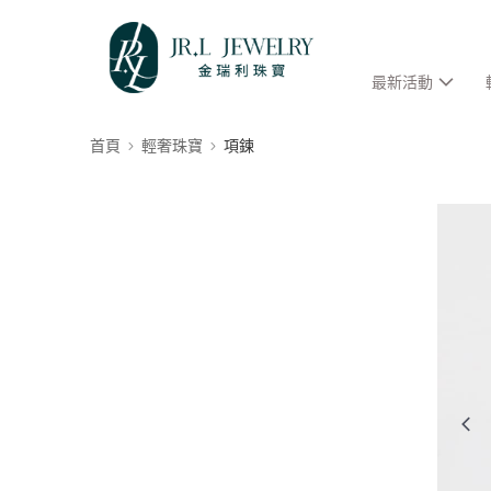
最新活動
首頁
輕奢珠寶
項鍊