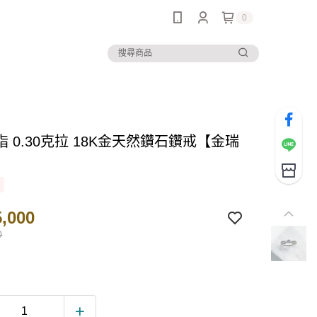
0
 0.30克拉 18K金天然鑽石鑽戒【金瑞
】
,000
0