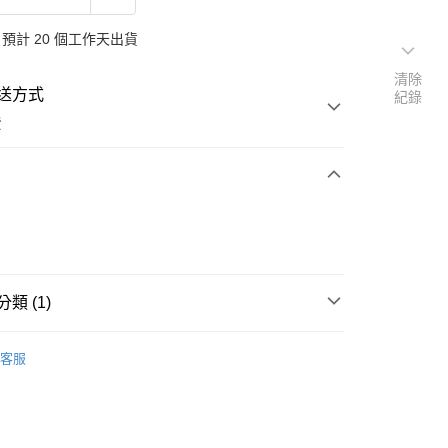
預計 20 個工作天出貨
清除
送方式
紀錄
費
次付款
類 (1)
GIA專區
客服