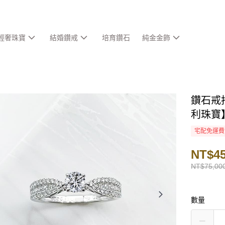
輕奢珠寶
結婚鑽戒
培育鑽石
純金金飾
鑽石戒指
利珠寶
宅配免運費
NT$45
NT$75,00
數量