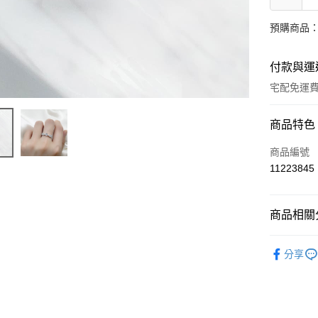
預購商品：
付款與運
宅配免運
付款方式
商品特色
信用卡一
商品編號
11223845
LINE Pay
Apple Pay
商品相關分
街口支付
結婚鑽戒
分享
ATM付款
運送方式