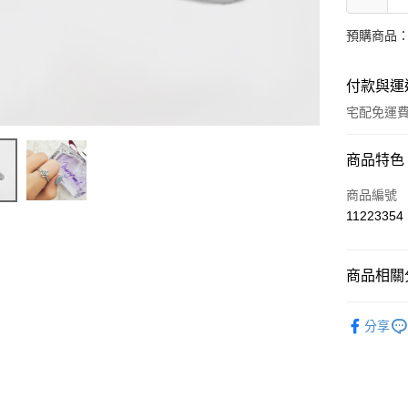
預購商品：
付款與運
宅配免運
付款方式
商品特色
信用卡一
商品編號
11223354
LINE Pay
Apple Pay
商品相關分
街口支付
輕奢珠寶
分享
ATM付款
運送方式