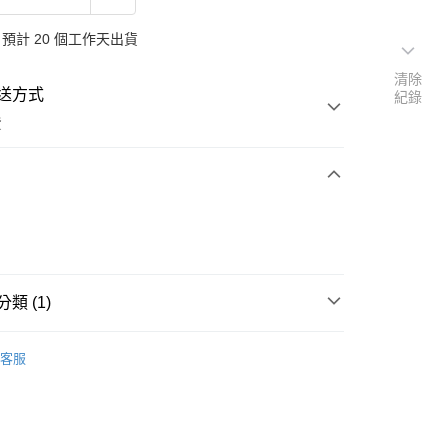
預計 20 個工作天出貨
清除
送方式
紀錄
費
次付款
類 (1)
戒指
客服