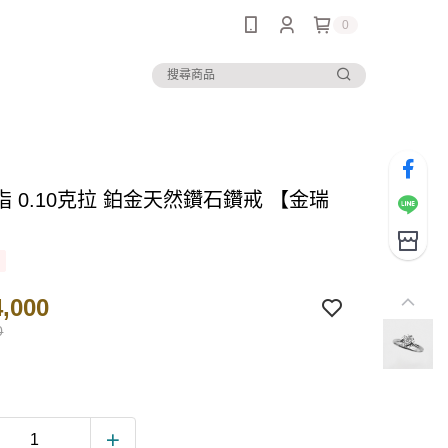
0
 0.10克拉 鉑金天然鑽石鑽戒 【金瑞
】
,000
0