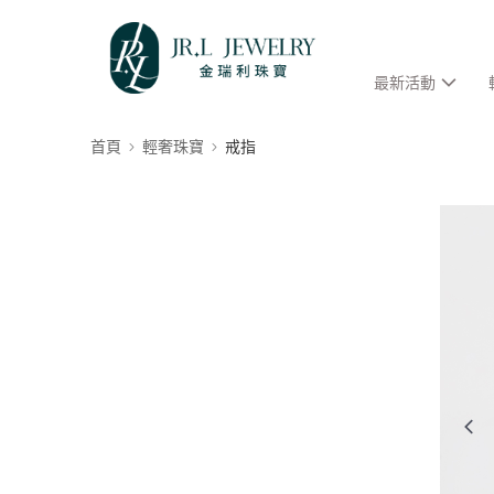
最新活動
首頁
輕奢珠寶
戒指