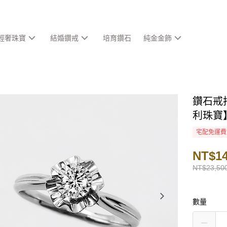
輕奢珠寶
結婚鑽戒
培育鑽石
純金金飾
鑽石戒指
利珠寶
宅配免運費
NT$14
NT$23,50
數量