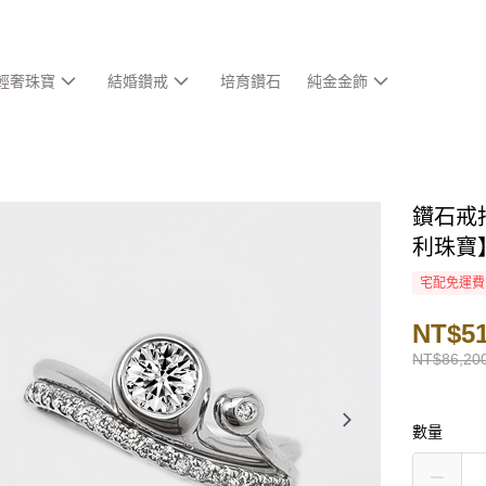
輕奢珠寶
結婚鑽戒
培育鑽石
純金金飾
鑽石戒指
利珠寶
宅配免運費
NT$51
NT$86,20
數量