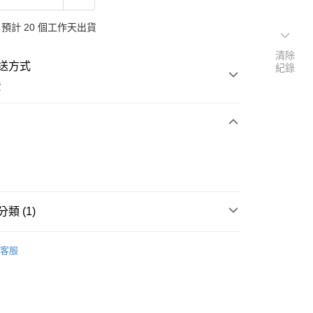
預計 20 個工作天出貨
清除
送方式
紀錄
費
次付款
類 (1)
GIA專區
客服