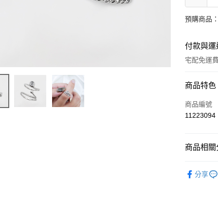
預購商品：
付款與運
宅配免運
付款方式
商品特色
信用卡一
商品編號
11223094
LINE Pay
Apple Pay
商品相關分
街口支付
結婚鑽戒
分享
ATM付款
運送方式