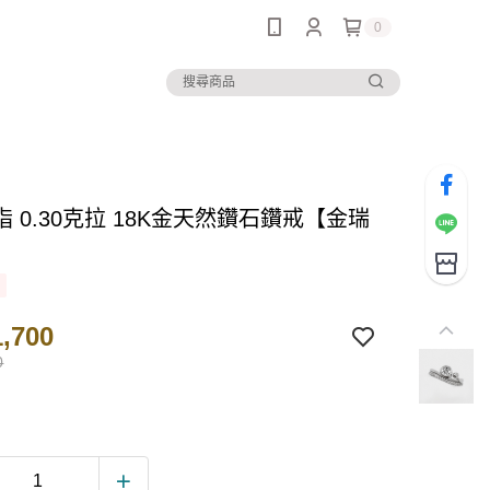
0
 0.30克拉 18K金天然鑽石鑽戒【金瑞
】
,700
0