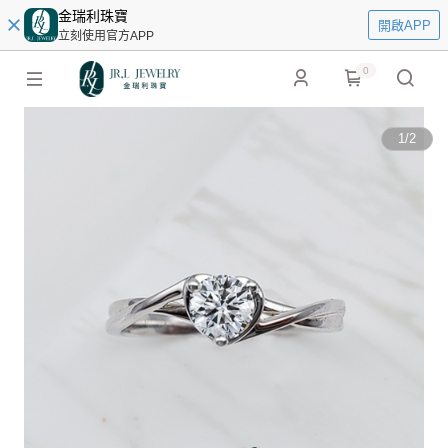
金瑞利珠寶
開啟APP
立刻使用官方APP
0
1
/
2