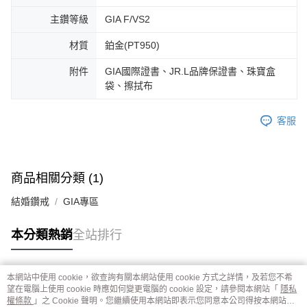
主鑽等級
GIA F/VS2
材質
鉑金(PT950)
附件
GIA國際證書、JR.L品牌保證書、珠寶盒
袋、擦拭布
客服
商品相關分類 (1)
結婚鑽戒
GIA專區
本分類熱銷
全站排行
本網站中使用 cookie，欲查詢有關本網站使用 cookie 方式之詳情，及若您不希
熱門標籤
望在電腦上使用 cookie 時應如何變更電腦的 cookie 設定，請參閱本網站「
隱私
權條款
」之 Cookie 聲明。您繼續使用本網站即表示您同意本公司得按本網站使