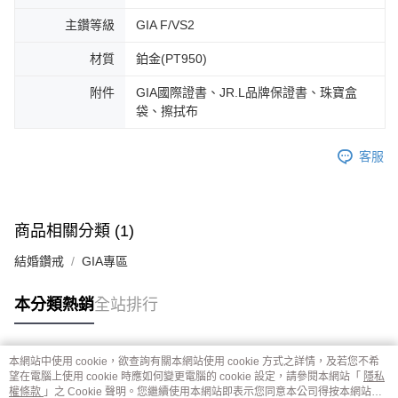
主鑽等級
GIA F/VS2
材質
鉑金(PT950)
附件
GIA國際證書、JR.L品牌保證書、珠寶盒
袋、擦拭布
客服
商品相關分類 (1)
結婚鑽戒
GIA專區
本分類熱銷
全站排行
本網站中使用 cookie，欲查詢有關本網站使用 cookie 方式之詳情，及若您不希
熱門標籤
望在電腦上使用 cookie 時應如何變更電腦的 cookie 設定，請參閱本網站「
隱私
權條款
」之 Cookie 聲明。您繼續使用本網站即表示您同意本公司得按本網站使