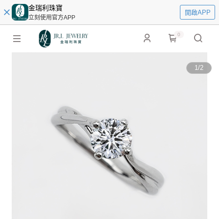
金瑞利珠寶
開啟APP
立刻使用官方APP
0
1
/
2