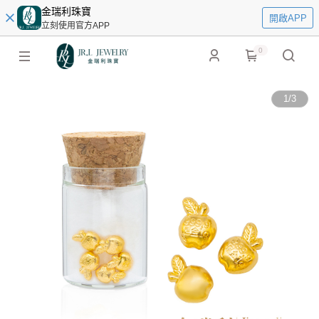
金瑞利珠寶
開啟APP
立刻使用官方APP
0
1
/
3