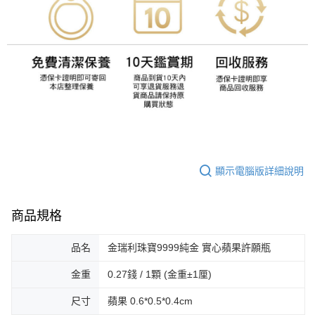
顯示電腦版詳細說明
商品規格
品名
金瑞利珠寶9999純金 實心蘋果許願瓶
金重
0.27錢 / 1顆 (金重±1厘)
尺寸
蘋果 0.6*0.5*0.4cm