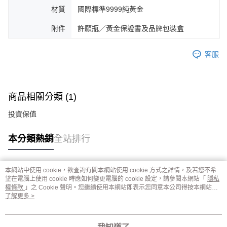
材質
國際標準9999純黃金
附件
許願瓶／黃金保證書及品牌包裝盒
客服
商品相關分類 (1)
投資保值
本分類熱銷
全站排行
本網站中使用 cookie，欲查詢有關本網站使用 cookie 方式之詳情，及若您不希
熱門標籤
望在電腦上使用 cookie 時應如何變更電腦的 cookie 設定，請參閱本網站「
隱私
權條款
」之 Cookie 聲明。您繼續使用本網站即表示您同意本公司得按本網站使
用條款之 Cookie 聲明使用 cookie。
了解更多 >