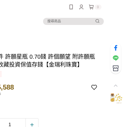
0
 許願星瓶 0.70錢 許個願望 附許願瓶
收藏投資保值存錢【金瑞利珠寶】
,588
0