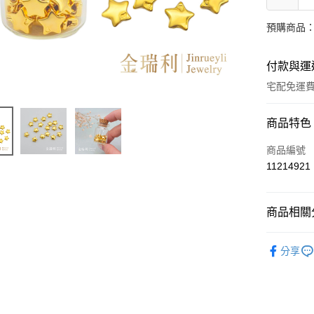
預購商品：
付款與運
宅配免運
付款方式
商品特色
信用卡一
商品編號
11214921
LINE Pay
Apple Pay
商品相關分
街口支付
投資保值
分享
ATM付款
運送方式