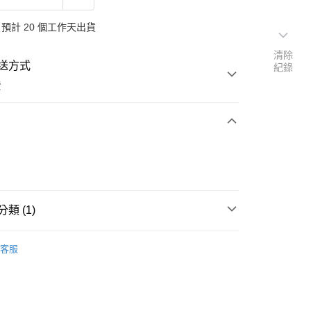
預計 20 個工作天出貨
清除
送方式
紀錄
費
次付款
類 (1)
客服