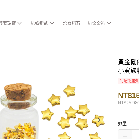
輕奢珠寶
結婚鑽戒
培育鑽石
純金金飾
黃金擺件
小資族
宅配免運費
NT$15
NT$25,98
數量