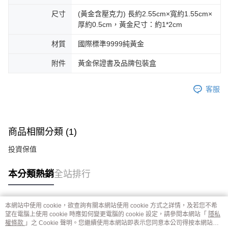
尺寸
(黃金含壓克力) 長約2.55cm×寬約1.55cm×
厚約0.5cm，黃金尺寸：約1*2cm
材質
國際標準9999純黃金
附件
黃金保證書及品牌包裝盒
客服
商品相關分類 (1)
投資保值
本分類熱銷
全站排行
本網站中使用 cookie，欲查詢有關本網站使用 cookie 方式之詳情，及若您不希
熱門標籤
望在電腦上使用 cookie 時應如何變更電腦的 cookie 設定，請參閱本網站「
隱私
權條款
」之 Cookie 聲明。您繼續使用本網站即表示您同意本公司得按本網站使