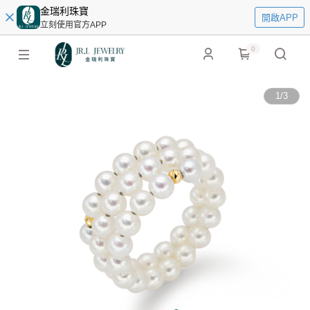
金瑞利珠寶
開啟APP
立刻使用官方APP
0
1
/
3