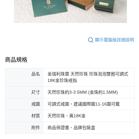
顯示電腦版詳細說明
商品規格
品名
金瑞利珠寶 天然珍珠 珍珠泡泡雙圈可調式
18K金珍珠戒指
尺寸
天然珍珠約3-3.5MM (金珠約1.5MM)
戒圍
可調式戒圍，建議國際圍11-16圍可戴
材質
天然珍珠、黃18K金
附件
商品保證書、品牌包裝盒