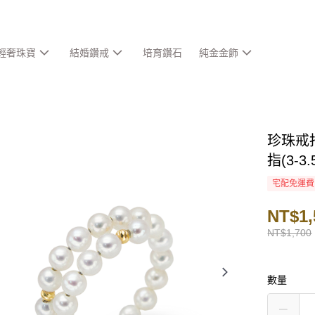
輕奢珠寶
結婚鑽戒
培育鑽石
純金金飾
珍珠戒
指(3-
宅配免運費
NT$1,
NT$1,700
數量