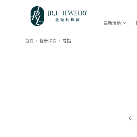
最新活動
首頁
輕奢珠寶
戒指