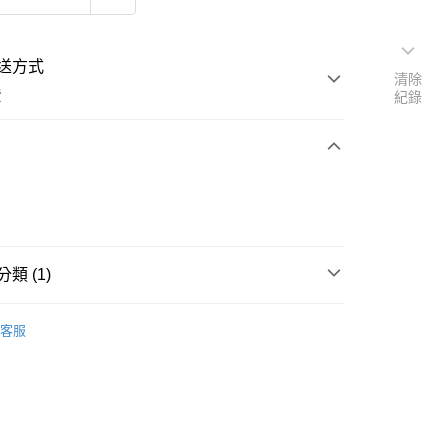
送方式
清除
費
紀錄
次付款
類 (1)
戒指
客服