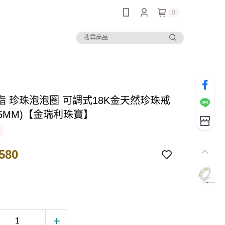
0
指 珍珠泡泡圈 可調式18K金天然珍珠戒
3.5MM)【金瑞利珠寶】
580