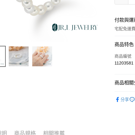
付款與運
宅配免運
付款方式
商品特色
信用卡一
商品編號
11203581
LINE Pay
Apple Pay
商品相關分
街口支付
輕奢珠寶
分享
ATM付款
運送方式
本島
說明
商品規格
相關推薦