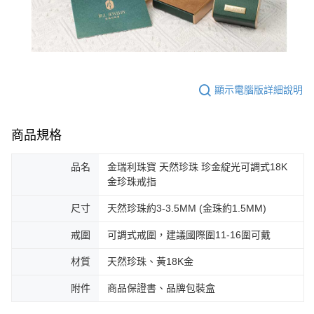
顯示電腦版詳細說明
商品規格
品名
金瑞利珠寶 天然珍珠 珍金綻光可調式18K
金珍珠戒指
尺寸
天然珍珠約3-3.5MM (金珠約1.5MM)
戒圍
可調式戒圍，建議國際圍11-16圍可戴
材質
天然珍珠、黃18K金
附件
商品保證書、品牌包裝盒