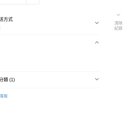
送方式
清除
費
紀錄
次付款
類 (1)
耳環
客服