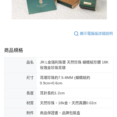
顯示電腦版詳細說明
商品規格
品名
JR.L金瑞利珠寶 天然珍珠 蝴蝶結珍鑽 18K
玫瑰金珍珠耳環
尺寸
耳環珍珠約7.5-8MM (蝴蝶結約
0.9cm×0.6cm
長度
耳針長約1.2cm
材質
天然珍珠、18k金、天然真鑽0.02ct
附件
商品保證書、品牌包裝盒