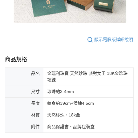
顯示電腦版詳細說明
商品規格
品名
金瑞利珠寶 天然珍珠 派對女王 18K金珍珠
項鍊
尺寸
珍珠約3-4mm
長度
鍊身約39cm+備鍊4.5cm
材質
天然珍珠、18k金
附件
商品保證書、品牌包裝盒