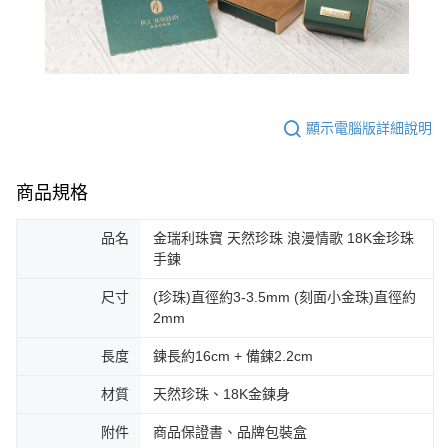
顯示電腦版詳細說明
商品規格
品名
金瑞利珠寶 天然珍珠 浪漫情歌 18K金珍珠
手鍊
尺寸
(珍珠)直徑約3-3.5mm (刻面小金珠)直徑約
2mm
長度
鍊長約16cm + 備鍊2.2cm
材質
天然珍珠、18K金鍊身
附件
商品保證書、品牌包裝盒