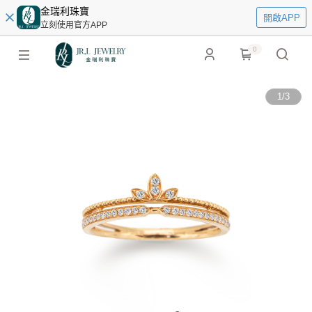
金瑞利珠寶
開啟APP
立刻使用官方APP
0
1
/
3