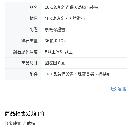
品名
18K玫瑰金 雀躍天然鑽石戒指
材質
18K玫瑰金、天然鑽石
認證
原廠保證書
鑽石重量
36顆-0.10 ct
鑽石顏色淨度
E以上/VS1以上
商品尺寸
國際圍 8號
附件
JR.L品牌保證書、珠寶盒袋、擦拭布
客服
商品相關分類 (1)
輕奢珠寶
戒指