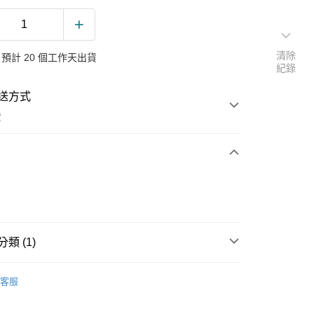
清除
預計 20 個工作天出貨
紀錄
送方式
費
次付款
類 (1)
鉑金對戒
客服
湖、金門、馬祖、小琉球、綠島、蘭嶼）
50