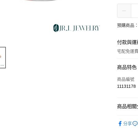
預購商品：
付款與運
宅配免運
付款方式
商品特色
信用卡一
商品編號
11131178
運送方式
商品相關分
本島
免運費
結婚鑽戒
分享
離島（澎
每筆NT$1