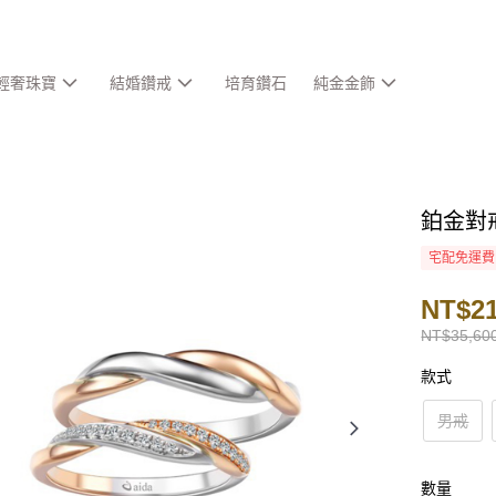
輕奢珠寶
結婚鑽戒
培育鑽石
純金金飾
鉑金對
宅配免運費
NT$21
NT$35,60
款式
男戒
數量