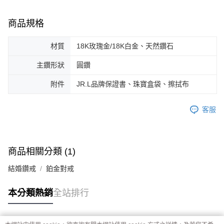
商品規格
材質
18K玫瑰金/18K白金、天然鑽石
主鑽形狀
圓鑽
附件
JR.L品牌保證書、珠寶盒袋、擦拭布
客服
商品相關分類 (1)
結婚鑽戒
鉑金對戒
本分類熱銷
全站排行