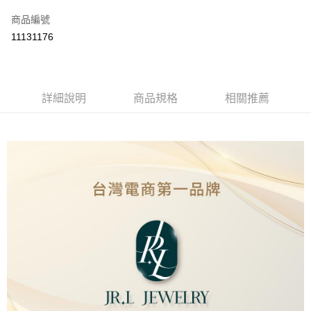
信用卡一次付款
商品編號
運送方式
11131176
本島
免運費
詳細說明
商品規格
相關推薦
離島（澎湖、金門、馬祖、小琉球、綠島、蘭嶼）
每筆NT$150