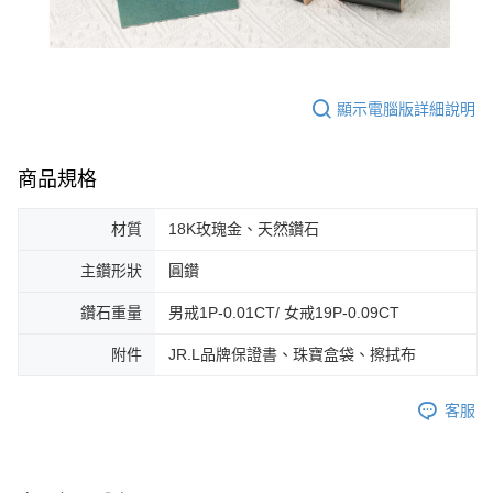
顯示電腦版詳細說明
商品規格
材質
18K玫瑰金、天然鑽石
主鑽形狀
圓鑽
鑽石重量
男戒1P-0.01CT/ 女戒19P-0.09CT
附件
JR.L品牌保證書、珠寶盒袋、擦拭布
客服