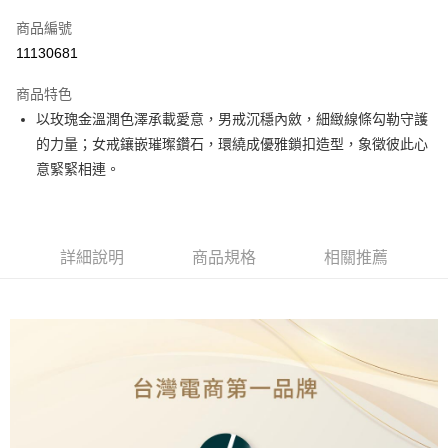
信用卡一次付款
商品編號
運送方式
11130681
本島
商品特色
免運費
以玫瑰金溫潤色澤承載愛意，男戒沉穩內斂，細緻線條勾勒守護
的力量；女戒鑲嵌璀璨鑽石，環繞成優雅鎖扣造型，象徵彼此心
離島（澎湖、金門、馬祖、小琉球、綠島、蘭嶼）
意緊緊相連。
每筆NT$150
詳細說明
商品規格
相關推薦