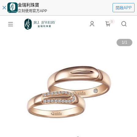
金瑞利珠寶
開啟APP
立刻使用官方APP
0
1
/
1