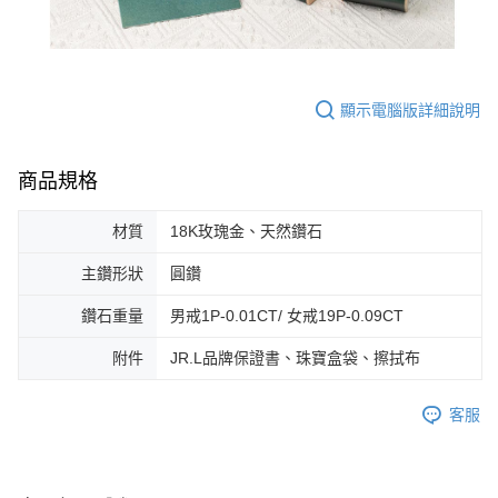
顯示電腦版詳細說明
商品規格
材質
18K玫瑰金、天然鑽石
主鑽形狀
圓鑽
鑽石重量
男戒1P-0.01CT/ 女戒19P-0.09CT
附件
JR.L品牌保證書、珠寶盒袋、擦拭布
客服