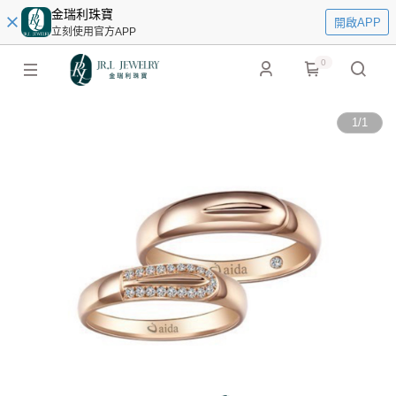
金瑞利珠寶
開啟APP
立刻使用官方APP
0
1
/
1