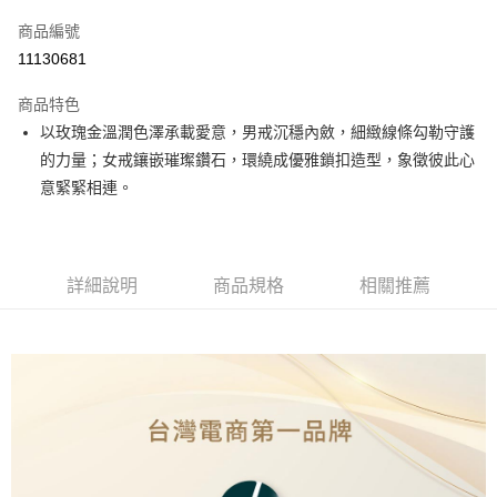
信用卡一次付款
商品編號
運送方式
11130681
本島
商品特色
免運費
以玫瑰金溫潤色澤承載愛意，男戒沉穩內斂，細緻線條勾勒守護
的力量；女戒鑲嵌璀璨鑽石，環繞成優雅鎖扣造型，象徵彼此心
離島（澎湖、金門、馬祖、小琉球、綠島、蘭嶼）
意緊緊相連。
每筆NT$150
詳細說明
商品規格
相關推薦