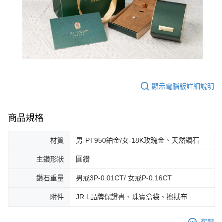
顯示電腦版詳細說明
商品規格
材質
男-PT950鉑金/女-18K玫瑰金、天然鑽石
主鑽形狀
圓鑽
鑽石重量
男戒3P-0.01CT/ 女戒P-0.16CT
附件
JR.L品牌保證書、珠寶盒袋、擦拭布
客服