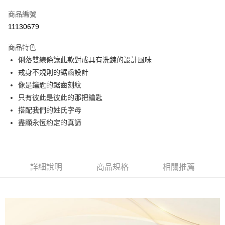
信用卡一次付款
商品編號
運送方式
11130679
本島
商品特色
免運費
俐落雙線條讓此款對戒具有洗鍊的設計風味
戒身不規則的鋸齒設計
離島（澎湖、金門、馬祖、小琉球、綠島、蘭嶼）
像是鑰匙的鋸齒刻紋
每筆NT$150
只有彼此是彼此的那把鑰匙
搭配我們的姓氏字母
盡顯永恆約定的真諦
詳細說明
商品規格
相關推薦