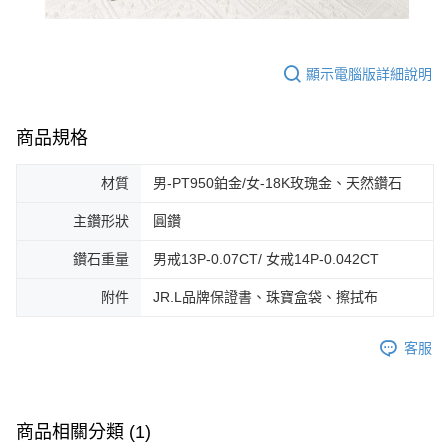
顯示電腦版詳細說明
商品規格
材質
男-PT950鉑金/女-18K玫瑰金、天然鑽石
主鑽形狀
圓鑽
鑽石重量
男戒13P-0.07CT/ 女戒14P-0.042CT
附件
JR.L品牌保證書、珠寶盒袋、擦拭布
客服
商品相關分類 (1)