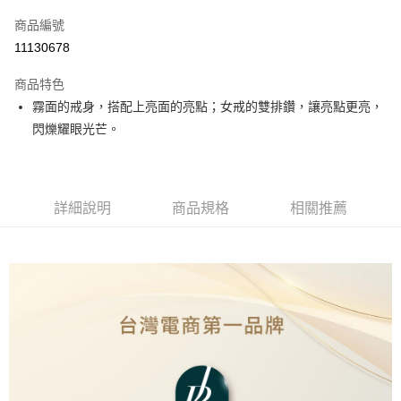
信用卡一次付款
商品編號
運送方式
11130678
本島
商品特色
免運費
霧面的戒身，搭配上亮面的亮點；女戒的雙排鑽，讓亮點更亮，
閃爍耀眼光芒。
離島（澎湖、金門、馬祖、小琉球、綠島、蘭嶼）
每筆NT$150
詳細說明
商品規格
相關推薦